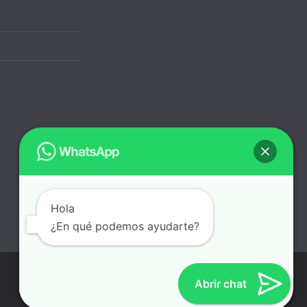
Los Geranios 285 – Dpto. 1002 –
Urb. California – Victor Larco
Herrera – Trujillo – Perú
Tel: 958887651
Hola
¿En qué podemos ayudarte?
Abrir chat