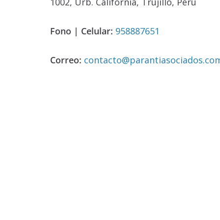
1002, Urb. California, Trujillo, Perú
Fono | Celular:
958887651
Correo:
contacto@parantiasociados.co