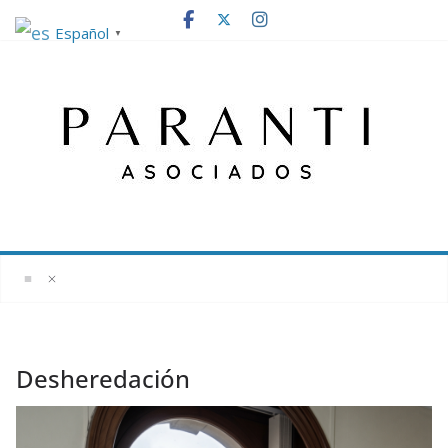
Saltar
Español
▼
al
contenido
Desheredación