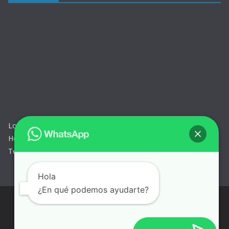
Los Geranios 285 – Dpto. 1002 – Urb. California – Victor Larco
Herrera – Trujillo – Perú
Tel: 958887651
Hola
¿En qué podemos ayudarte?
Copyright © 2026
Estudio jurídico de abogados en Trujillo –